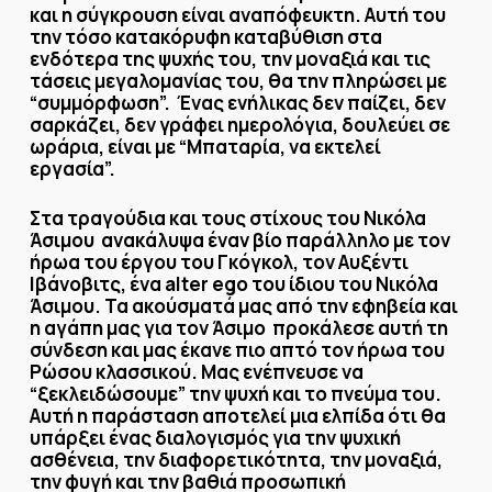
και η σύγκρουση είναι αναπόφευκτη. Αυτή του
την τόσο κατακόρυφη καταβύθιση στα
ενδότερα της ψυχής του, την μοναξιά και τις
τάσεις μεγαλομανίας του, θα την πληρώσει με
“συμμόρφωση”. Ένας ενήλικας δεν παίζει, δεν
σαρκάζει, δεν γράφει ημερολόγια, δουλεύει σε
ωράρια, είναι με “Μπαταρία, να εκτελεί
εργασία”.
Στα τραγούδια και τους στίχους του Νικόλα
Άσιμου ανακάλυψα έναν βίο παράλληλο με τον
ήρωα του έργου του Γκόγκολ, τον Αυξέντι
Ιβάνοβιτς, ένα
alter
ego
του ίδιου του Νικόλα
Άσιμου. Τα ακούσματά μας από την εφηβεία και
η αγάπη μας για τον Άσιμο προκάλεσε αυτή τη
σύνδεση και μας έκανε πιο απτό τον ήρωα του
Ρώσου κλασσικού. Μας ενέπνευσε να
“ξεκλειδώσουμε” την ψυχή και το πνεύμα του.
Αυτή η παράσταση αποτελεί μια ελπίδα ότι θα
υπάρξει ένας διαλογισμός για την ψυχική
ασθένεια, την διαφορετικότητα, την μοναξιά,
την φυγή και την βαθιά προσωπική