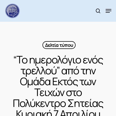
Skip
to
Men
search
main
Close
content
Menu
Δελτία τύπου
“Το ημερολόγιο ενός
τρελλού” από την
Ομάδα Εκτός των
Τειχών στο
Πολύκεντρο Σητείας
Κυριακή 7 Απριλίου