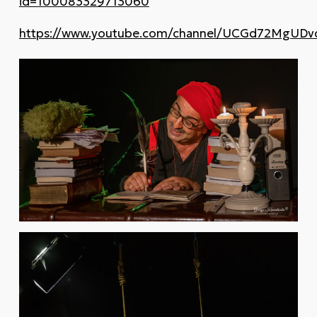
id=100083329713060
https://www.youtube.com/channel/UCGd72MgUDv