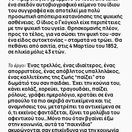
ένα σχεδόν αυτοβιογραφικό κείμενο του ίδιου
του συγγραφέα και αποτελεί μια πολύ
προσωπική απόπειρα κατανόησης της ψυχικής
ασθένειας. Ο ίδιος ο Γκόγκολ είχε περιπέτειες
με την ψυχική του υγεία. Θρησκομανής πλέον,
προς το τέλος, για να σώσει την ψυχή του -σαν
ένα είδος αυτοκτονίας – σταματά να τρώει. Θα
πεθάνει από ασιτία, στις 4 Μαρτίου του 1852,
σε ηλικία μόλις 43 ετών.
: Ένας τρελλός, ένας ιδιαίτερος, ένας
Το έργο
απορριπτέος, ένας απόβλητος υπαλληλάκος,
ένας καλλιτέχνης της ζωής “παίζει” στο
δωμάτιό του σαν παιδάκι. Έχει την κούνια του,
κάνει κολάζ, χορεύει, τραγουδάει, παίζει
ρόλους, γράφει ημερολόγιο, κρατάει σε ένα
μπαούλο τα πιο ακριβά αντικείμενα και τις
αναμνήσεις του, μετατρέπει τα αντικείμενα σε
ό,τι εκείνος φαντάζεται, ξύνει τα μολύβια του
αφεντικού του…Μόνο που όταν βγαίνει έξω
στην κοινωνία, αυτά τα “παιχνίδια”
ακυρώνονται σαν επικίνδυνα για την κοινωνία