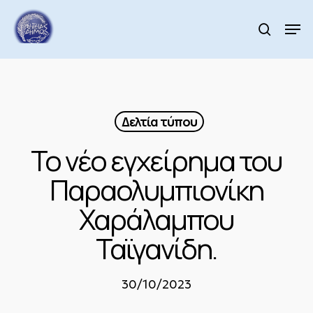
Skip
to
Men
search
main
content
Δελτία τύπου
Το νέο εγχείρημα του
Παραολυμπιονίκη
Χαράλαμπου
Ταϊγανίδη.
30/10/2023