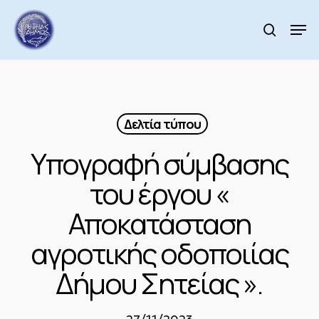
Skip
to
Men
search
main
Close
content
Menu
Δελτία τύπου
Υπογραφή σύμβασης
του έργου «
Αποκατάσταση
αγροτικής οδοποιίας
Δήμου Σητείας ».