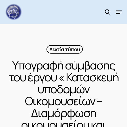
Skip
to
Men
search
main
Close
content
Menu
Δελτία τύπου
Υπογραφή σύμβασης
του έργου « Κατασκευή
υποδομών
Οικομουσείων –
Διαμόρφωση
οικομουσείου και