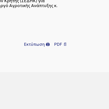
ν Κρήτης (ΣΕΔHΚ) για
υργό Αγροτικής Ανάπτυξης κ.
Εκτύπωση 🖨
PDF 📄