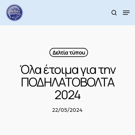
Skip
to
Men
search
main
Close
content
Menu
Δελτία τύπου
Όλα έτοιμα για την
ΠΟΔHΛΑΤΟΒΟΛΤΑ
2024
22/05/2024