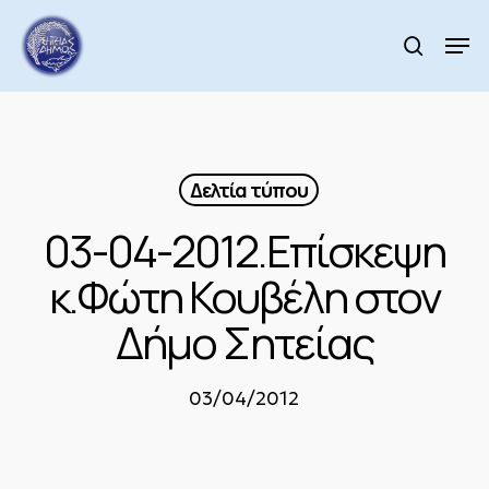
Skip
to
Men
search
main
Close
content
Menu
Δελτία τύπου
03-04-2012.Επίσκεψη
κ.Φώτη Κουβέλη στον
Δήμο Σητείας
03/04/2012