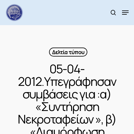
Skip
to
Men
search
main
Close
content
Menu
Δελτία τύπου
05-04-
2012.Υπεγράφησαν
συμβάσεις για :α)
«Συντήρηση
Νεκροταφείων », β)
«Διαμόρφωση