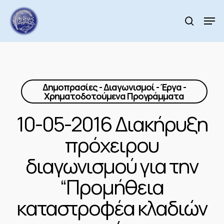
Skip
to
Men
search
main
Close
content
Menu
Δημοπρασίες - Διαγωνισμοί - Έργα -
Χρηματοδοτούμενα Προγράμματα
10-05-2016 Διακήρυξη
πρόχειρου
διαγωνισμού για την
“Προμήθεια
καταστροφέα κλαδιών