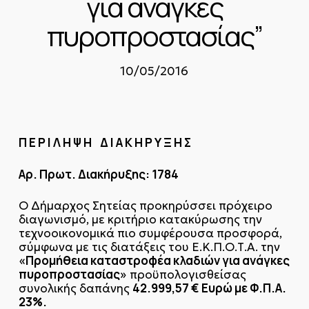
για ανάγκες
πυροπροστασίας”
10/05/2016
Π Ε Ρ Ι Λ Η Ψ Η Δ Ι Α Κ Η Ρ Υ Ξ Η Σ
Αρ. Πρωτ. Διακήρυξης: 1784
Ο Δήμαρχος Σητείας προκηρύσσει πρόχειρο
διαγωνισμό, με κριτήριο κατακύρωσης την
τεχνοοικονομικά πιο συμφέρουσα προσφορά,
σύμφωνα με τις διατάξεις του Ε.Κ.Π.Ο.Τ.Α. την
«Προμήθεια καταστροφέα κλαδιών για ανάγκες
πυροπροστασίας»
προϋπολογισθείσας
42.999,57 € Ευρώ με Φ.Π.Α.
συνολικής δαπάνης
23%.