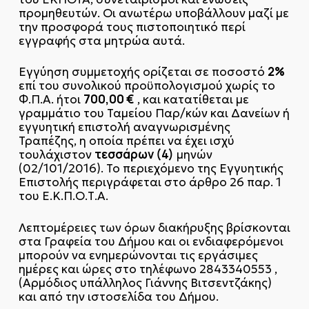
προμηθευτών. Οι ανωτέρω υποβάλλουν μαζί με
την προσφορά τους πιστοποιητικό περί
εγγραφής στα μητρώα αυτά.
2%
Εγγύηση συμμετοχής ορίζεται σε ποσοστό
επί του συνολικού προϋπολογισμού χωρίς το
700,00 €
Φ.Π.Α. ήτοι
, και κατατίθεται με
γραμμάτιο του Ταμείου Παρ/κών και Δανείων ή
εγγυητική επιστολή αναγνωρισμένης
Τραπέζης, η οποία πρέπει να έχει ισχύ
τεσσάρων (4)
τουλάχιστον
μηνών
(02/101/2016). Το περιεχόμενο της Εγγυητικής
Επιστολής περιγράφεται στο άρθρο 26 παρ. 1
του Ε.Κ.Π.Ο.Τ.Α.
Λεπτομέρειες των όρων διακήρυξης βρίσκονται
στα Γραφεία του Δήμου και οι ενδιαφερόμενοι
μπορούν να ενημερώνονται τις εργάσιμες
ημέρες και ώρες στο τηλέφωνο 2843340553 ,
(Αρμόδιος υπάλληλος Γιάννης Βιτσεντζάκης)
και από την ιστοσελίδα του Δήμου.