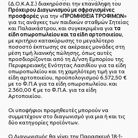
(Δ.Ο.Κ.Α.Σ.) διακηρύσσει την επανάληψη του
Πρόχειρου Διαγωνισμού με σφραγισμένες
προσφορές
«ΠΡΟΜΗΘΕΙΑ ΤΡΟΦΙΜΩΝ»
για την
για τις ανάγκες των παιδικών σταθμών Σητείας
τα
και Παλαικάστρου, και συγκεκριμένα για
είδη οπωροπωλείου και τα είδη αρτοποιείου,
με κριτήριο κατακύρωσης το μεγαλύτερο
ποσοστό έκπτωσης σε ακέραιες μονάδες στη
μέση τιμή λιανικής πώλησης, όπως αυτές
προσδιορίζονται από τη Δ/νση Εμπορίου της
Περιφερειακής Ενότητας Λασιθίου για τα είδη
οπωροπωλείου και τη χαμηλότερη τιμή για τα
είδη αρτοποιείου, προϋπολογισμού 6.572,50 €
με το Φ.Π.Α για τα είδη οπωροπωλείου. και
2.360,00 € με το Φ.Π.Α. για τα είδη
Αρτοποιείου.
Οι υποψήφιοι προμηθευτές μπορούν να
συμμετέχουν στο διαγωνισμό για μια ή και τις
δύο κατηγορίες προϊόντων.
Ο Διαγωνισμός θα γίνει την Παρασκευή 18-1-