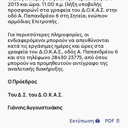
2013 και ώρα. 11.00 π.μ. (λήξη υποβολής
προσφορών) στα γραφεία του Δ.Ο.Κ.Α.Σ. στην
οδό Α. Παπανδρέου 6 στη Σητεία, ενώπιον
αρμόδιας Επιτροπής .
Για περισσότερες πληροφορίες, οι
ενδιαφερόμενοι μπορούν να απευθύνονται
κατά τις εργάσιμες ημέρες και ώρες στα
γραφεία του Δ.Ο.Κ.Α.Σ., οδός Α. Παπανδρέου 6
και στο τηλέφωνο 28430 23775, από όπου
μπορούν να προμηθευτούν αντίγραφο της
αναλυτικής διακήρυξης.
Ο Πρόεδρος
Του Δ.Σ. του Δ.Ο.Κ.Α.Σ.
Γιάννης Αυγουστινάκης
Εκτύπωση 🖨
PDF 📄