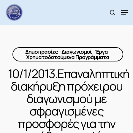
Skip
to
Men
search
main
Close
content
Menu
Δημοπρασίες - Διαγωνισμοί - Έργα -
Χρηματοδοτούμενα Προγράμματα
10/1/2013.Επαναληπτική
διακήρυξη πρόχειρου
διαγωνισμού με
σφραγισμένες
προσφορές για την