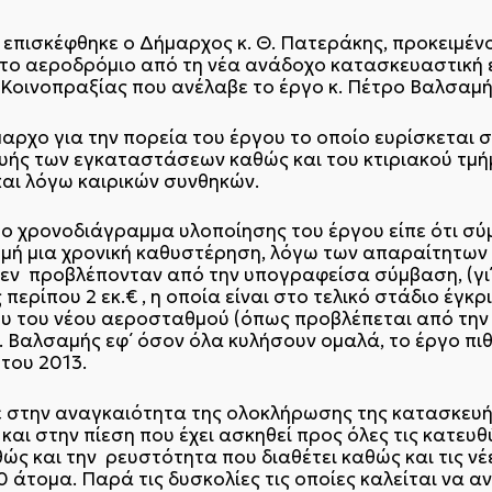
επισκέφθηκε ο Δήμαρχος κ. Θ. Πατεράκης, προκειμένου
το αεροδρόμιο από τη νέα ανάδοχο κατασκευαστική ε
 Κοινοπραξίας που ανέλαβε το έργο κ. Πέτρο Βαλσαμή
αρχο για την πορεία του έργου το οποίο ευρίσκεται σ
ής των εγκαταστάσεων καθώς και του κτιριακού τμήμ
αι λόγω καιρικών συνθηκών.
 χρονοδιάγραμμα υλοποίησης του έργου είπε ότι σύμ
ιγμή μια χρονική καθυστέρηση, λόγω των απαραίτητων
 δεν προβλέπονταν από την υπογραφείσα σύμβαση, (γι
ρίπου 2 εκ.€ , η οποία είναι στο τελικό στάδιο έγκρ
ου του νέου αεροσταθμού (όπως προβλέπεται από τη
κ. Βαλσαμής εφ΄ όσον όλα κυλήσουν ομαλά, το έργο π
του 2013.
 στην αναγκαιότητα της ολοκλήρωσης της κατασκευή
αι στην πίεση που έχει ασκηθεί προς όλες τις κατευθύ
αθώς και την ρευστότητα που διαθέτει καθώς και τις ν
άτομα. Παρά τις δυσκολίες τις οποίες καλείται να αν