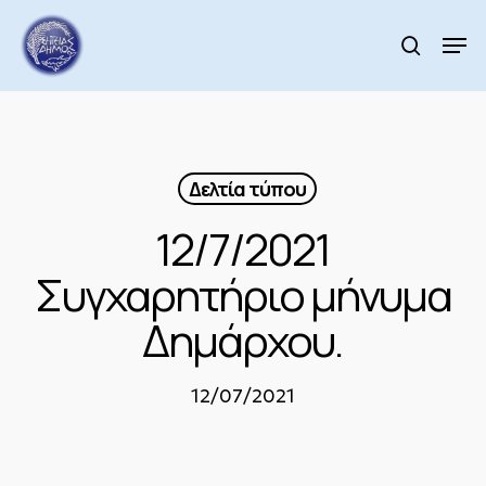
Skip
to
Men
search
main
Close
content
Menu
Δελτία τύπου
12/7/2021
Συγχαρητήριο μήνυμα
Δημάρχου.
12/07/2021