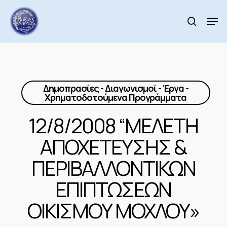
Skip
to
Men
search
main
Close
content
Menu
Δημοπρασίες - Διαγωνισμοί - Έργα -
Χρηματοδοτούμενα Προγράμματα
12/8/2008 “ΜΕΛΕΤΗ
ΑΠΟΧΕΤΕΥΣΗΣ &
ΠΕΡΙΒΑΛΛΟΝΤΙΚΩΝ
ΕΠΙΠΤΩΣΕΩΝ
ΟΙΚΙΣΜΟΥ ΜΟΧΛΟΥ»