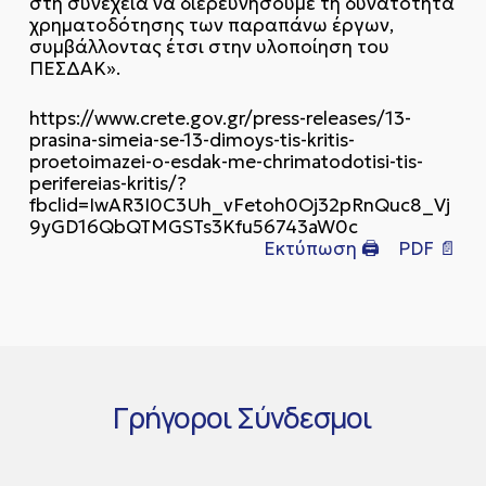
στη συνέχεια να διερευνήσουμε τη δυνατότητα
χρηματοδότησης των παραπάνω έργων,
συμβάλλοντας έτσι στην υλοποίηση του
ΠΕΣΔΑΚ».
https://www.crete.gov.gr/press-releases/13-
prasina-simeia-se-13-dimoys-tis-kritis-
proetoimazei-o-esdak-me-chrimatodotisi-tis-
perifereias-kritis/?
fbclid=IwAR3I0C3Uh_vFetoh0Oj32pRnQuc8_Vj
9yGD16QbQTMGSTs3Kfu56743aW0c
Εκτύπωση 🖨
PDF 📄
Γρήγοροι
Σύνδεσμοι