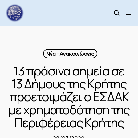
Skip
to
Men
search
main
Close
content
Menu
Νέα - Ανακοινώσεις
13 πράσινα σημεία σε
13 Δήμους της Κρήτης
προετοιμάζει ο ΕΣΔΑΚ
με χρηματοδότηση της
Περιφέρειας Κρήτης