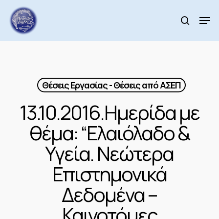
Skip
to
Men
search
main
content
Θέσεις Εργασίας - Θέσεις από ΑΣΕΠ
13.10.2016.Ημερίδα με
θέμα: “Ελαιόλαδο &
Υγεία. Νεώτερα
Επιστημονικά
Δεδομένα –
Καινοτόμες