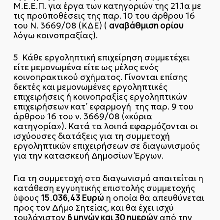
Μ.Ε.Ε.Π. για έργα των κατηγοριών της 21.1α με
τις προϋποθέσεις της παρ. 10 του άρθρου 16
αναβάθμιση ορίου
του Ν. 3669/08 (ΚΔΕ) (
λόγω κοινοπραξίας).
5 Κάθε εργοληπτική επιχείρηση συμμετέχει
είτε μεμονωμένα είτε ως μέλος ενός
κοινοπρακτικού σχήματος. Γίνονται επίσης
δεκτές και μεμονωμένες εργοληπτικές
επιχειρήσεις ή κοινοπραξίες εργοληπτικών
επιχειρήσεων κατ΄ εφαρμογή της παρ. 9 του
άρθρου 16 του ν. 3669/08 («κύρια
κατηγορία»). Κατά τα λοιπά εφαρμόζονται οι
ισχύουσες διατάξεις για τη συμμετοχή
εργοληπτικών επιχειρήσεων σε διαγωνισμούς
για την κατασκευή Δημοσίων Έργων.
Για τη συμμετοχή στο διαγωνισμό απαιτείται η
κατάθεση εγγυητικής επιστολής συμμετοχής
15.036,43 Ευρώ
ύψους
η οποία θα απευθύνεται
προς τον Δήμο Σητείας, και θα έχει ισχύ
6 μηνών και 30 ημερών
τουλάχιστον
από την