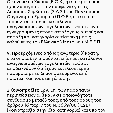
Οικονομικού Χώρου (Ε.Ο.Χ.) ή από κράτη που
έχουν υπογράψει την συμφωνία για τις
Δημόσιες Συμβάσεις (Σ.Δ.Σ.) του Παγκόσμιου
Οργανισμού Εμπορίου (Π.Ο.Ε.), στα οποία
τηρούνται επίσημοι κατάλογοι
αναγνωρισμένων εργοληπτών, εφόσον είναι
εγγεγραμμένες στους καταλόγους αυτούς και
σε τάξη και κατηγορία αντίστοιχη με τις
καλούμενες του Ελληνικού Μητρώου Μ.Ε.Ε.Π.
γ.
Προερχόμενες από ως ανωτέρω β΄ κράτη,
στα οποία δεν τηρούνται επίσημοι κατάλογοι
αναγνωρισμένων εργοληπτών, εφόσον
αποδεικνύουν ότι έχουν εκτελέσει έργα
παρόμοια με το δημοπρατούμενο, από
ποιοτική και ποσοτική άποψη .
Κοινοπραξίες
2
Εργ. Επ. των παραπάνω
περιπτώσεων α, β και γ σε οποιονδήποτε
συνδυασμό μεταξύ τους, υπό τους όρους του
άρθρου 16 παρ. 7 του Ν. 3669/08 (ΚΔΕ)
(Κοινοπραξία στην ίδια κατηγορία) και υπό τον