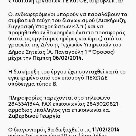
€
(δαπάνη εργασιών, ΓΕ και ΟΕ, απρόβλεπτα)
Οι ενδιαφερόμενοι μπορούν να παραλάβουν τα
συμβατικά τεύχη του διαγωνισμού (Διακήρυξη,
Συγγραφή Υποχρεώσεων κ.λ.π.) και να
προμηθευθούν θεωρημένο έντυπο προσφοράς
(κατά τις εργάσιμες ημέρες και ώρες) από τα
γραφεία της Δ/νσης Τεχνικών Υπηρεσιών του
Δήμου Σητείας (Α. Παναγούλη 1
Όροφος)
ος
06/02/2014.
μέχρι την Πέμπτη
Η διακήρυξη του έργου έχει συνταχθεί κατά το
εγκεκριμένο από τον υπουργό ΠΕΧΩΔΕ
υπόδειγμα τύπου Β.
Πληροφορίες παρέχονται στο τηλέφωνο
2843341344, FAX επικοινωνίας 2843020821,
αρμόδιος υπάλληλος για επικοινωνία κα.
Ζαβερδινού Γεωργία
11/02/2014
Ο διαγωνισμός θα διεξαχθεί στις
ημέρα Τρίτη και ώρα 10 π.μ. (ώρα λήξης