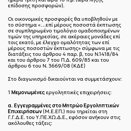
επίδοσης προσφορών).
Οι οικονομικές προσφορές θα υποβληθούν με
το σύστημα «…επί μέρους ποσοστά έκπτωσης
σε συμπληρωμένο τιμολόγιο ομαδοποιημένων
τιμών της υπηρεσίας, σε ακέραιες μονάδες επί
τοις εκατό, με έλεγχο ομαλότητας των επί
μέρους ποσοστών έκπτωσης» σύμφωνα με τις
διατάξεις του άρθρου 4 παρ. β, του Ν.1418/84
και του άρθρου 7 του Π.Δ. 609/85 και του
άρθρου 6 του Ν. 3669/08 (ΚΔΕ)
Στο διαγωνισμό δικαιούνται να συμμετάσχουν:
Μεμονωμένες
1
εργοληπτικές επιχειρήσεις:
α.
Εγγεγραμμένες στο Μητρώο Εργοληπτικών
Επιχειρήσεων
(Μ.Ε.ΕΠ.) που τηρείται στη
Γ.Γ.Δ.Ε. του Υ.ΠΕ.ΧΩ.Δ.Ε., εφόσον ανήκουν στις
ακόλουθες τάξεις: