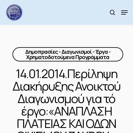
Skip
to
Men
search
main
Close
content
Menu
Δημοπρασίες - Διαγωνισμοί - Έργα -
Χρηματοδοτούμενα Προγράμματα
14.01.2014.Περίληψη
Διακήρυξης Ανοικτού
Διαγωνισμού για τό
έργο:«ΑΝΑΠΛΑΣΗ
ΠΛΑΤΕΙΑΣ ΚΑΙ ΟΔΩΝ