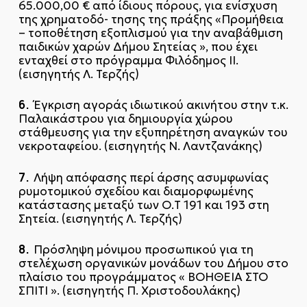
65.000,00 € από ίδιους πόρους, για ενίσχυση
της χρηματοδό- τησης της πράξης «Προμήθεια
– τοποθέτηση εξοπλισμού για την αναβάθμιση
παιδικών χαρών Δήμου Σητείας », που έχει
ενταχθεί στο πρόγραμμα Φιλόδημος II.
(εισηγητής Λ. Τερζής)
6.
Έγκριση αγοράς ιδιωτικού ακινήτου στην τ.κ.
Παλαικάστρου για δημιουργία χώρου
στάθμευσης για την εξυπηρέτηση αναγκών του
νεκροταφείου. (εισηγητής Ν. Λαντζανάκης)
7.
Λήψη απόφασης περί άρσης ασυμφωνίας
ρυμοτομικού σχεδίου και διαμορφωμένης
κατάστασης μεταξύ των Ο.Τ 191 και 193 στη
Σητεία. (εισηγητής Λ. Τερζής)
8.
Πρόσληψη μόνιμου προσωπικού για τη
στελέχωση οργανικών μονάδων του Δήμου στο
πλαίσιο του προγράμματος « ΒΟΗΘΕΙΑ ΣΤΟ
ΣΠΙΤΙ ». (εισηγητής Π. Χριστοδουλάκης)