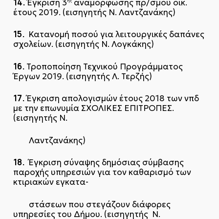
14.
Έγκριση 3
αναμόρφωσης πρ/σμού οικ.
ης
έτους 2019. (εισηγητής Ν. Λαντζανάκης)
15.
Κατανομή ποσού για λειτουργικές δαπάνες
σχολείων. (εισηγητής Ν. Λογκάκης)
16.
Τροποποίηση Τεχνικού Προγράμματος
Έργων 2019. (εισηγητής Λ. Τερζής)
17.
Έγκριση απολογισμών έτους 2018 των νπδ
με την επωνυμία ΣΧΟΛΙΚΕΣ ΕΠΙΤΡΟΠΕΣ.
(εισηγητής Ν.
Λαντζανάκης)
18.
Έγκριση σύναψης δημόσιας σύμβασης
παροχής υπηρεσιών για τον καθαρισμό των
κτιριακών εγκατα-
στάσεων που στεγάζουν διάφορες
υπηρεσίες του Δήμου. (εισηγητής Ν.