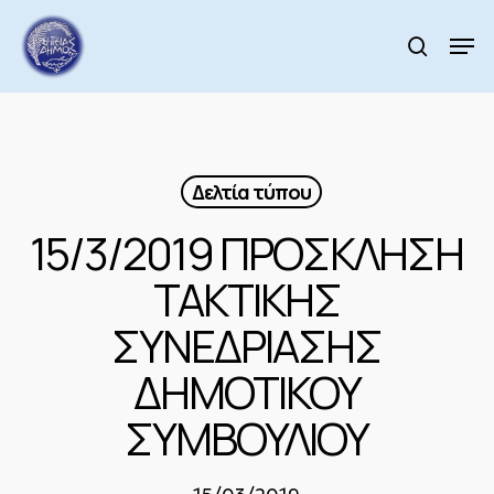
Skip
to
Men
search
main
Close
content
Menu
Δελτία τύπου
15/3/2019 ΠΡΟΣΚΛΗΣΗ
ΤΑΚΤΙΚΗΣ
ΣΥΝΕΔΡΙΑΣΗΣ
ΔΗΜΟΤΙΚΟΥ
ΣΥΜΒΟΥΛΙΟΥ