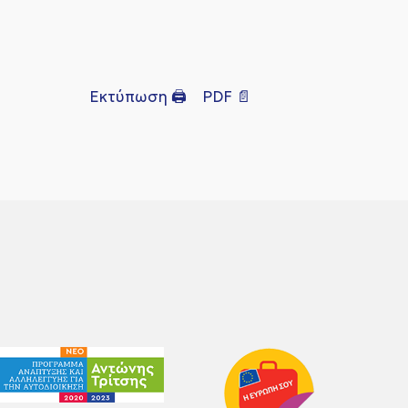
Εκτύπωση 🖨
PDF 📄