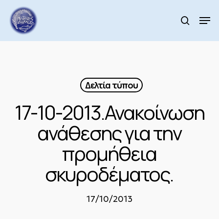
Skip
to
Men
search
main
Close
content
Menu
Δελτία τύπου
17-10-2013.Ανακοίνωση
ανάθεσης για την
προμήθεια
σκυροδέματος.
17/10/2013