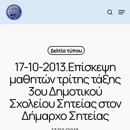
Skip
to
Men
search
main
Close
content
Menu
Δελτία τύπου
17-10-2013.Επίσκεψη
μαθητών τρίτης τάξης
3ου Δημοτικού
Σχολείου Σητείας στον
Δήμαρχο Σητείας