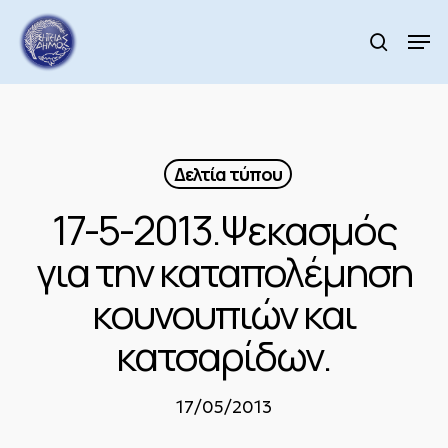
Skip
to
Men
search
main
Close
content
Menu
Δελτία τύπου
17-5-2013.Ψεκασμός
για την καταπολέμηση
κουνουπιών και
κατσαρίδων.
17/05/2013