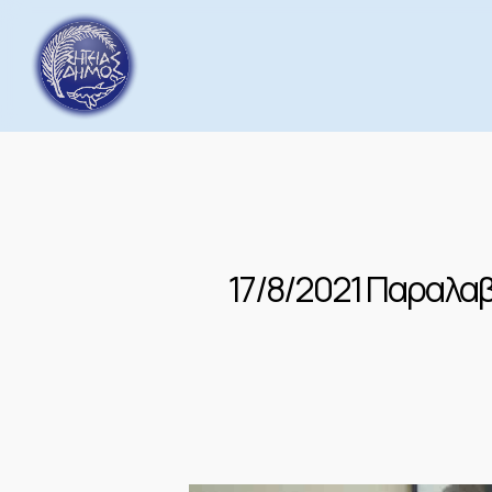
Skip
to
main
content
17/8/2021 Παραλα