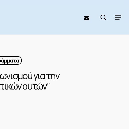
search
email
Menu
γράμματα
ωνισμού για την
τικών αυτών”