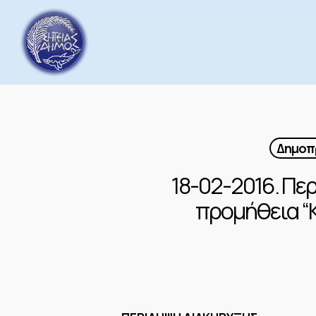
Skip
to
main
content
Δημοπρ
18-02-2016. Πε
προμήθεια “