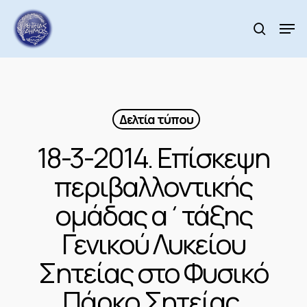
Skip
to
Men
search
main
Close
content
Menu
Δελτία τύπου
18-3-2014. Επίσκεψη
περιβαλλοντικής
ομάδας α΄τάξης
Γενικού Λυκείου
Σητείας στο Φυσικό
Πάρκο Σητείας.