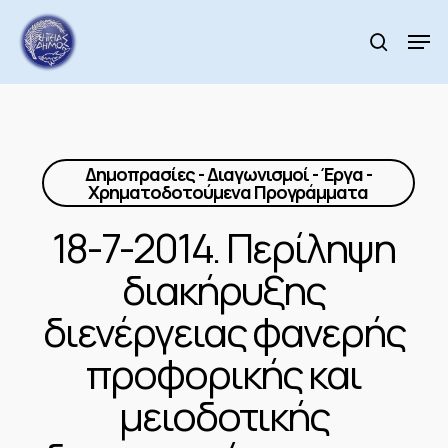
Skip
to
Men
search
main
Close
content
Menu
Δημοπρασίες - Διαγωνισμοί - Έργα -
Χρηματοδοτούμενα Προγράμματα
18-7-2014. Περίληψη
διακήρυξης
διενέργειας φανερής
προφορικής και
μειοδοτικής