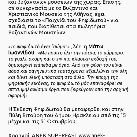
και βυζαντινών μουσείων της χώρας. Επίσης,
σε συνεργασία με το Βυζαντινό και
Χριστιανικό Μουσείο της Αθήνας, έχει
σχεδιάσει το «Παιχνίδι του Ψηφιδωτού» για
παιδιά, που διατίθεται στα πωλητήρια
Βυζαντινών Μουσείων.
Μάτω
, λέει η
«Το ψηφιδωτό έχει “σώμα”»
Ιωαννίδου
.
«Με πρώτη ύλη την πέτρα, το μάρμαρο,
το γυαλί, ακόμη και στην πιο κλασική εκδοχή του,
δημιουργεί επίπεδα με όγκο. Από την φύση του είναι
αδρό και σαγηνευτικό ταυτόχρονα: εξαϋλώνει την ύλη
και δίνει υλική υπόσταση στο άυλο. Την εποχή της
ψηφιακής εικόνας, το ψηφιδωτό μάς επαναφέρει σε
απτά, ψηλαφίσιμα έργα, που ξεφεύγουν από την αρχική
αφορμή».
Η Έκθεση Ψηφιδωτού θα μεταφερθεί και στην
Πύλη Βιτούρη του Δήμου Ηρακλείου από τις 15
μέχρι και τις 31 Οκτωβρίου.
Χορηγοί: ΑΝΕΚ SUPERFAST
www.anek-