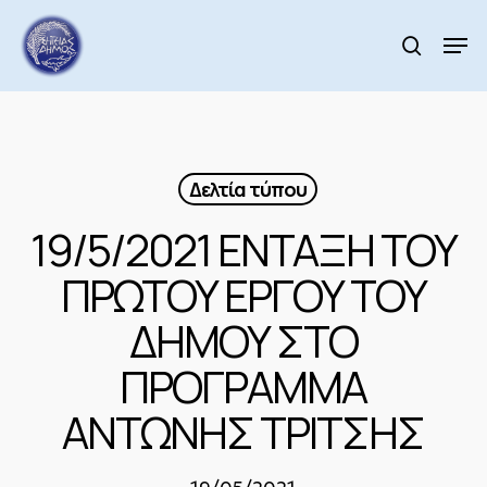
Skip
to
Men
search
main
Close
content
Menu
Δελτία τύπου
19/5/2021 ΕΝΤΑΞΗ ΤΟΥ
ΠΡΩΤΟΥ ΕΡΓΟΥ ΤΟΥ
ΔΗΜΟΥ ΣΤΟ
ΠΡΟΓΡΑΜΜΑ
ΑΝΤΩΝΗΣ ΤΡΙΤΣΗΣ