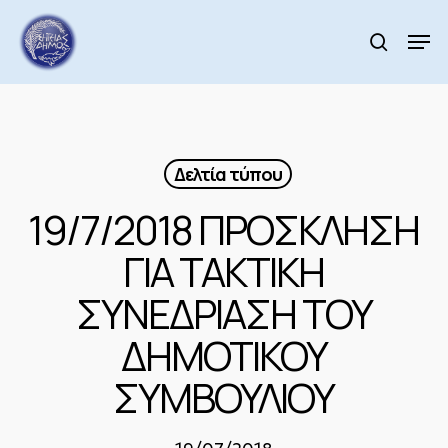
Skip
to
Men
search
main
Close
content
Menu
Δελτία τύπου
19/7/2018 ΠΡΟΣΚΛΗΣΗ
ΓΙΑ ΤΑΚΤΙΚΗ
ΣΥΝΕΔΡΙΑΣΗ ΤΟΥ
ΔΗΜΟΤΙΚΟΥ
ΣΥΜΒΟΥΛΙΟΥ