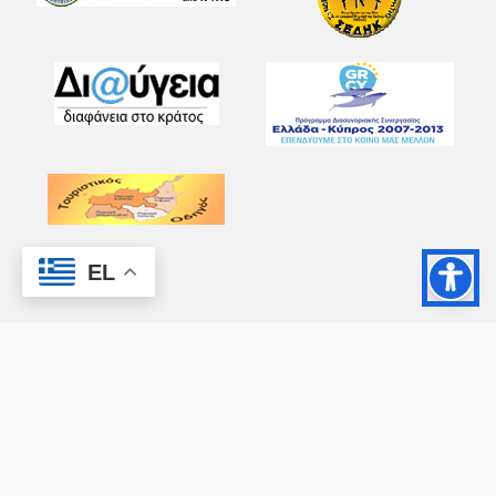
EL
Copyright © 2026 - All Rights Reserved ®
Ax-Easy
Δήμος Σητείας - Κατασκευή Ιστοσελίδας:
facebook
youtube