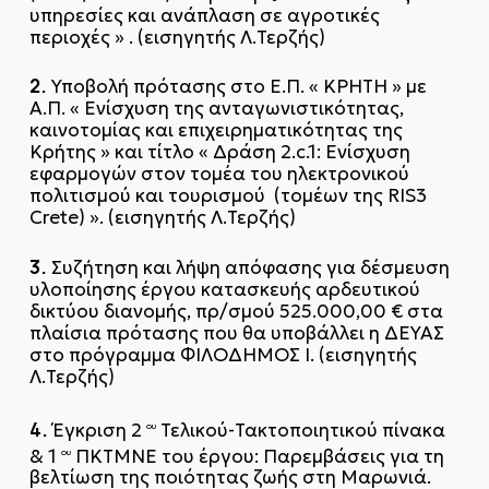
υπηρεσίες και ανάπλαση σε αγροτικές
περιοχές » . (εισηγητής Λ.Τερζής)
2.
Υποβολή πρότασης στο Ε.Π. « ΚΡΗΤΗ » με
Α.Π. « Ενίσχυση της ανταγωνιστικότητας,
καινοτομίας και επιχειρηματικότητας της
Κρήτης » και τίτλο « Δράση 2.c.1: Ενίσχυση
εφαρμογών στον τομέα του ηλεκτρονικού
πολιτισμού και τουρισμού (τομέων της RIS3
Crete) ». (εισηγητής Λ.Τερζής)
3.
Συζήτηση και λήψη απόφασης για δέσμευση
υλοποίησης έργου κατασκευής αρδευτικού
δικτύου διανομής, πρ/σμού 525.000,00 € στα
πλαίσια πρότασης που θα υποβάλλει η ΔΕΥΑΣ
στο πρόγραμμα ΦΙΛΟΔΗΜΟΣ Ι. (εισηγητής
Λ.Τερζής)
4.
Έγκριση 2
Τελικού-Τακτοποιητικού πίνακα
ου
& 1
ΠΚΤΜΝΕ του έργου: Παρεμβάσεις για τη
ου
βελτίωση της ποιότητας ζωής στη Μαρωνιά.