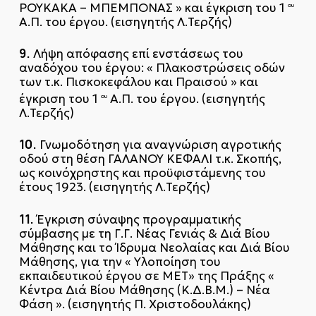
ΡΟΥΚΑΚΑ – ΜΠΕΜΠΟΝΑΣ » και έγκριση του 1
ου
Α.Π. του έργου. (εισηγητής Λ.Τερζής)
9.
Λήψη απόφασης επί ενστάσεως του
αναδόχου του έργου: « Πλακοστρώσεις οδών
των τ.κ. Πισκοκεφάλου και Πραισού » και
έγκριση του 1
Α.Π. του έργου. (εισηγητής
ου
Λ.Τερζής)
10.
Γνωμοδότηση για αναγνώριση αγροτικής
οδού στη θέση ΓΑΛΑΝΟΥ ΚΕΦΑΛΙ τ.κ. Σκοπής,
ως κοινόχρηστης και προϋφιστάμενης του
έτους 1923. (εισηγητής Λ.Τερζής)
11.
Έγκριση σύναψης προγραμματικής
σύμβασης με τη Γ.Γ. Νέας Γενιάς & Διά Βίου
Μάθησης και το Ίδρυμα Νεολαίας και Διά Βίου
Μάθησης, για την « Υλοποίηση του
εκπαιδευτικού έργου σε ΜΕΤ» της Πράξης «
Κέντρα Διά Βίου Μάθησης (Κ.Δ.Β.Μ.) – Νέα
Φάση ». (εισηγητής Π. Χριστοδουλάκης)