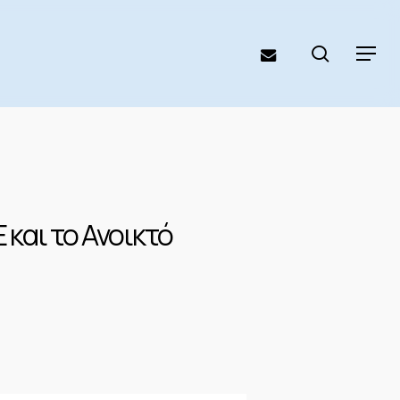
search
email
Menu
και το Ανοικτό