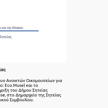
ίας
τυο Ανοικτών Οικομουσείων για
: Eco.Muse) και το
ήριξη του Δήμου Σητείας
se, στο Δημαρχείο της Σητείας
ικού Συμβουλίου.