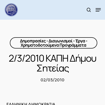
Skip
to
Men
search
main
Close
content
Menu
Δημοπρασίες - Διαγωνισμοί - Έργα -
Χρηματοδοτούμενα Προγράμματα
2/3/2010 ΚΑΠΗ Δήμου
Σητείας
02/03/2010
ΕΛΛΗΝΙΚΗ ΔΗΜΟΚΡΑΤΙΑ