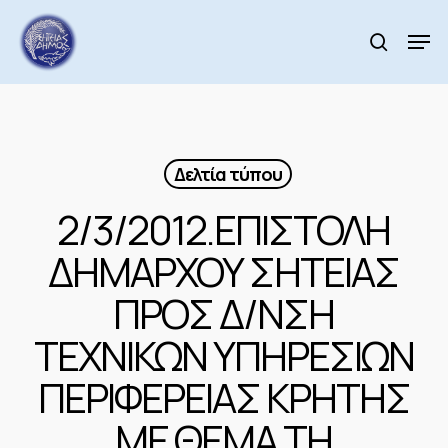
Skip
to
Men
search
main
Close
content
Menu
Δελτία τύπου
2/3/2012.ΕΠΙΣΤΟΛΗ
ΔΗΜΑΡΧΟΥ ΣΗΤΕΙΑΣ
ΠΡΟΣ Δ/ΝΣΗ
ΤΕΧΝΙΚΩΝ ΥΠΗΡΕΣΙΩΝ
ΠΕΡΙΦΕΡΕΙΑΣ ΚΡΗΤΗΣ
ΜΕ ΘΕΜΑ ΤΗ