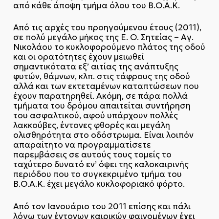
από κάθε άποψη τμήμα όλου του Β.Ο.Α.Κ.
Από τις αρχές του προηγούμενου έτους (2011),
σε πολύ μεγάλο μήκος της Ε. Ο. Σητείας – Αγ.
Νικολάου το κυκλοφορούμενο πλάτος της οδού
και οι ορατότητες έχουν μειωθεί
σημαντικότατα εξ’ αιτίας της ανάπτυξης
φυτών, θάμνων, κλπ. στις τάφρους της οδού
αλλά και των εκτεταμένων καταπτώσεων που
έχουν παρατηρηθεί. Ακόμη, σε πάρα πολλά
τμήματα του δρόμου απαιτείται συντήρηση
του ασφαλτικού, αφού υπάρχουν πολλές
λακκούβες, έντονες φθορές και μεγάλη
ολισθηρότητα στο οδόστρωμα. Είναι λοιπόν
απαραίτητο να προγραμματίσετε
παρεμβάσεις σε αυτούς τους τομείς το
ταχύτερο δυνατό εν’ όψει της καλοκαιρινής
περιόδου που το συγκεκριμένο τμήμα του
Β.Ο.Α.Κ. έχει μεγάλο κυκλοφοριακό φόρτο.
Από τον Ιανουάριο του 2011 επίσης και πάλι
λόγω των έντονων καιρικών φαινομένων έχει