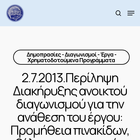
Skip
to
Men
search
main
Close
content
Menu
Δημοπρασίες - Διαγωνισμοί - Έργα -
Χρηματοδοτούμενα Προγράμματα
2.7.2013.Περίληψη
Διακήρυξης ανοικτού
διαγωνισμού για την
ανάθεση του έργου:
Προμήθεια πινακίδων,