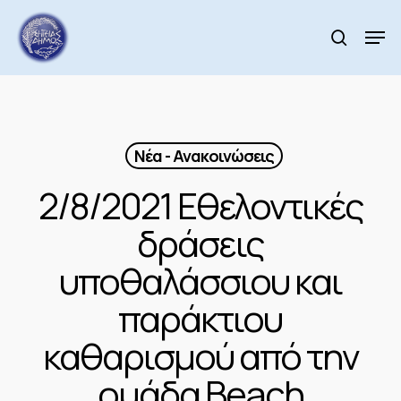
Skip
to
Men
search
main
Close
content
Menu
Νέα - Ανακοινώσεις
2/8/2021 Εθελοντικές
δράσεις
υποθαλάσσιου και
παράκτιου
καθαρισμού από την
ομάδα Beach