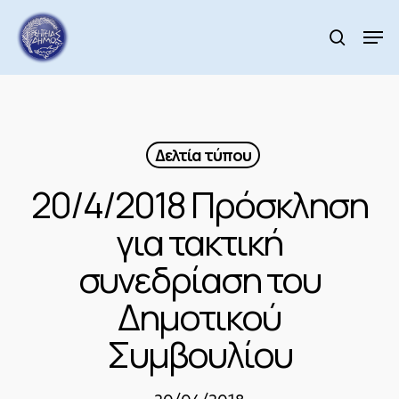
Skip
to
Men
search
main
Close
content
Menu
Δελτία τύπου
20/4/2018 Πρόσκληση
για τακτική
συνεδρίαση του
Δημοτικού
Συμβουλίου