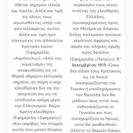
τίθεται σήμερον τελεία
συγκίνησιν τους νέους
και παύλα. Δόξα και τιμή
πολίτας της ελευθέρας
εις όλους τους
Ελλάδος,
αγωνισθέντας υπέρ του
προσερχομένους προς
αποτελέσματος αυτού.
την Μητέρα με δάφνας
Δόξα και τιμή προ
δόξης πολεμικών αγώνων,
πάντων εις τον αθάνατον
γεμάτους σφρίγος και
Κρητικόν λαόν»
ακμήν και πλήρεις ορμής
(Εφημερίδα
προς δράσιν»
«Ακρόπολις»). «Από τον
3
(Εφημερίδα «Πατρίς»).
η
κυματισμόν της
Δεκεμβρίου 1913
«Όσοι
ανυψωθείσης εις το
δεν είδαν τους Κρητικούς
Φιρκά σήμερον ελληνικής
εις τα Χανιά
σημαίας ας πάρη ο αήρ
πανηγυρίζοντας την
ελευθερίαν δια να την
Ένωσιν ή υποδεχόμενους
σκορπίση και εις τα
τον Βασιλέα δεν θα
υπόδουλα ακόμη μέρη
μάθουν ίσως ποτέ πως
του Ελληνισμού. Χαίρε
ενθουσιάζονται οι
Κρήτη ελευθέρα»
Γενναίοι και πως
(Εφημερίδα «Εφημερίς»)
πανηγυρίζουν οι Ήρωες,
«Και ακριβώς την στιγμήν
ούτε θα αισθανθούν
αυτήν που μόνον θούρια
άλλοτε το θερμόν δάκρυ