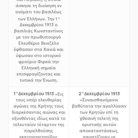
άσκησε τη διοίκηση εν
ονόματι του βασιλέως
των Ελλήνων. Την 1
η
Δεκεμβρίου 1913 ο
βασιλιάς Κωνσταντίνος
με τον πρωθυπουργό
Ελευθέριο Βενιζέλο
έφθασαν στα Χανιά και
ύψωσαν στο ιστορικό
φρούριο Φιρκά την
Ελληνική σημαία
επισφραγίζοντας και
τυπικά την Ένωση.
1
Δεκεμβρίου 1913
2
Δεκεμβρίου 1913
«Εις
η
α
τους υπέρ ελευθερίας
«Συναισθανόμενοι
αγώνες της Κρήτης τους
βαθύτατα την αγαλλίασιν
διαρκέσαντας αιώνας και
των Κρητών επί τη
οξυνθέντας ιδίως κατά το
χθεσινή τελετή της
τελευταίον τέταρτον της
οριστικής αυτών
παρελθούσης
αποκαταστάσεως,
εκατονταετηρίδος
χαιρετίζομεν με