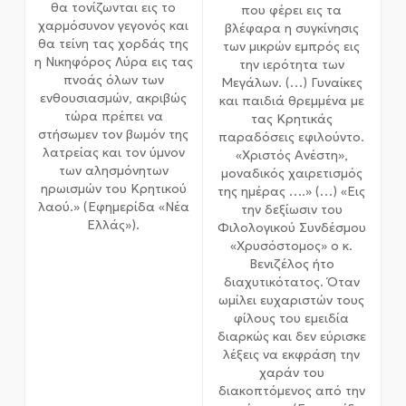
θα τονίζωνται εις το
που φέρει εις τα
χαρμόσυνον γεγονός και
βλέφαρα η συγκίνησις
θα τείνη τας χορδάς της
των μικρών εμπρός εις
η Νικηφόρος Λύρα εις τας
την ιερότητα των
πνοάς όλων των
Μεγάλων. (…) Γυναίκες
ενθουσιασμών, ακριβώς
και παιδιά θρεμμένα με
τώρα πρέπει να
τας Κρητικάς
στήσωμεν τον βωμόν της
παραδόσεις εφιλούντο.
λατρείας και τον ύμνον
«Χριστός Ανέστη»,
των αλησμόνητων
μοναδικός χαιρετισμός
ηρωισμών του Κρητικού
της ημέρας ….» (…) «Εις
λαού.» (Εφημερίδα «Νέα
την δεξίωσιν του
Ελλάς»).
Φιλολογικού Συνδέσμου
«Χρυσόστομος» ο κ.
Βενιζέλος ήτο
διαχυτικότατος. Όταν
ωμίλει ευχαριστών τους
φίλους του εμειδία
διαρκώς και δεν εύρισκε
λέξεις να εκφράση την
χαράν του
διακοπτόμενος από την