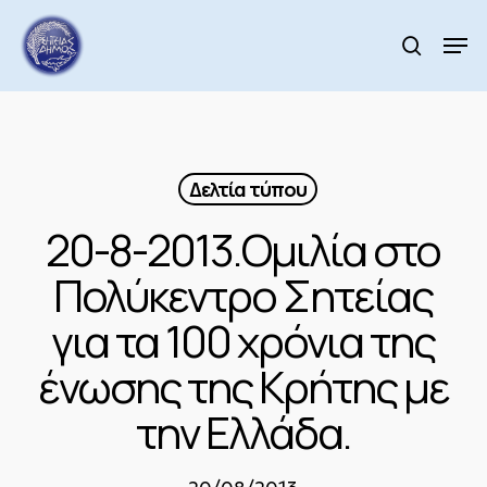
Skip
to
Men
search
main
Close
content
Menu
Δελτία τύπου
20-8-2013.Ομιλία στο
Πολύκεντρο Σητείας
για τα 100 χρόνια της
ένωσης της Κρήτης με
την Ελλάδα.