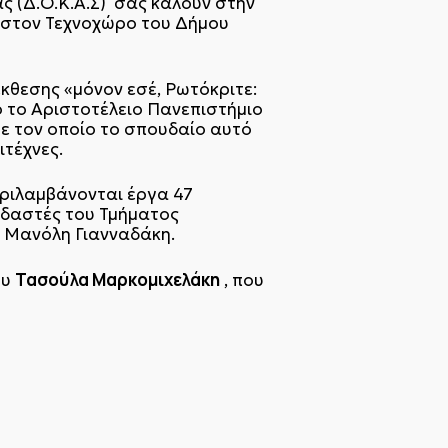
ς (Δ.Ο.Κ.Α.Σ) σάς καλούν στην
., στον Τεχνοχώρο του Δήμου
έκθεσης «μόνον εσέ, Ρωτόκριτε:
ό το Αριστοτέλειο Πανεπιστήμιο
ε τον οποίο το σπουδαίο αυτό
ιτέχνες.
εριλαμβάνονται έργα 47
ουδαστές του Τμήματος
ς Μανόλη Γιανναδάκη.
Τασούλα Μαρκομιχελάκη
ου
, που