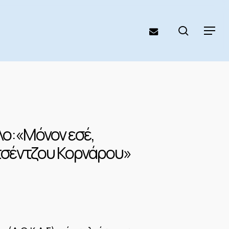
search
email
Menu
λο:«Μόνον εσέ,
ιτσέντζου Κορνάρου»