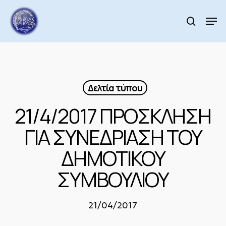
Skip
to
Men
search
main
Close
content
Menu
Δελτία τύπου
21/4/2017 ΠΡΟΣΚΛΗΣΗ
ΓΙΑ ΣΥΝΕΔΡΙΑΣΗ ΤΟΥ
ΔΗΜΟΤΙΚΟΥ
ΣΥΜΒΟΥΛΙΟΥ
21/04/2017