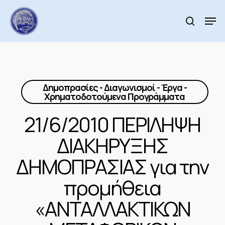
Skip
to
Men
search
main
Close
content
Menu
Δημοπρασίες - Διαγωνισμοί - Έργα -
Χρηματοδοτούμενα Προγράμματα
21/6/2010 ΠΕΡΙΛΗΨΗ
ΔΙΑΚΗΡΥΞΗΣ
ΔΗΜΟΠΡΑΣΙΑΣ για την
προμήθεια
«ΑΝΤΑΛΛΑΚΤΙΚΩΝ