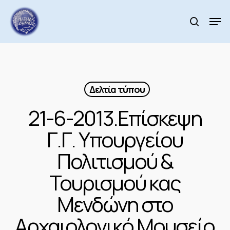
Skip
to
Men
search
main
Close
content
Menu
Δελτία τύπου
21-6-2013.Επίσκεψη
Γ.Γ. Υπουργείου
Πολιτισμού &
Τουρισμού κας
Μενδώνη στο
Αρχαιολογικό Μουσείο