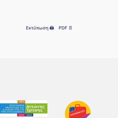
Εκτύπωση 🖨
PDF 📄