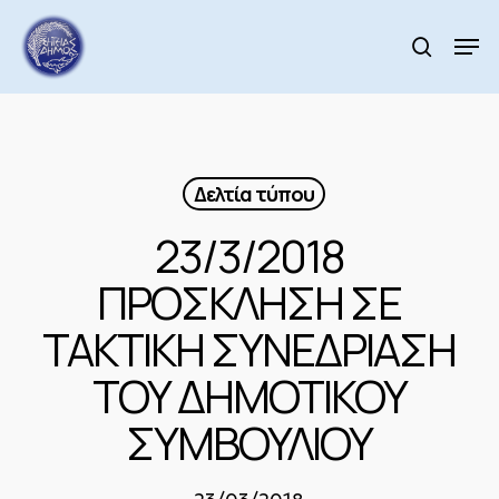
Skip
to
Men
search
main
Close
content
Menu
Δελτία τύπου
23/3/2018
ΠΡΟΣΚΛΗΣΗ ΣΕ
ΤΑΚΤΙΚΗ ΣΥΝΕΔΡΙΑΣΗ
ΤΟΥ ΔΗΜΟΤΙΚΟΥ
ΣΥΜΒΟΥΛΙΟΥ