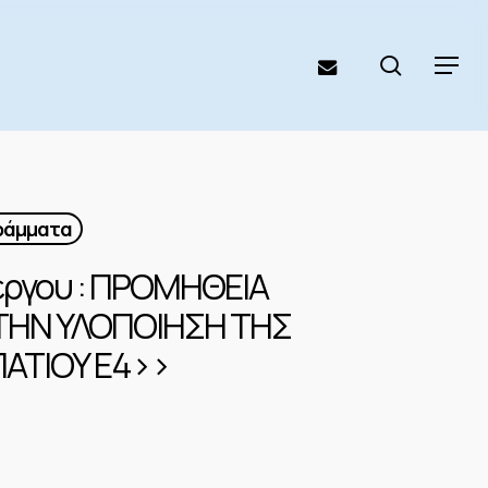
search
email
Menu
γράμματα
 έργου : ΠΡΟΜΗΘΕΙΑ
 ΤΗΝ ΥΛΟΠΟΙΗΣΗ ΤΗΣ
ΑΤΙΟΥ Ε4>>