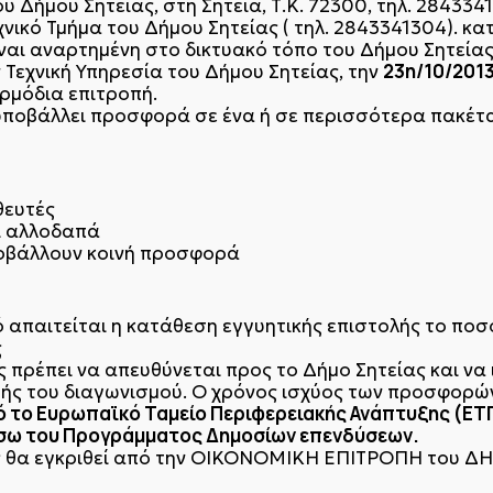
ου Δήμου Σητείας, στη Σητεία, Τ.Κ. 72300, τηλ. 284334
ικό Τμήμα του Δήμου Σητείας ( τηλ. 2843341304). κατ
ναι αναρτημένη στο δικτυακό τόπο του Δήμου Σητείας, 
23η/10/201
 Τεχνική Υπηρεσία του Δήμου Σητείας, την
ρμόδια επιτροπή.
υποβάλλει προσφορά σε ένα ή σε περισσότερα πακέτα
θευτές
ι αλλοδαπά
οβάλλουν κοινή προσφορά
ό απαιτείται η κατάθεση εγγυητικής επιστολής το ποσ
ς
 πρέπει να απευθύνεται προς το Δήμο Σητείας και να 
γής του διαγωνισμού. Ο χρόνος ισχύος των προσφορών 
 το Ευρωπαϊκό Ταμείο Περιφερειακής Ανάπτυξης (ΕΤΠ
μέσω του Προγράμματος Δημοσίων επενδύσεων.
ς θα εγκριθεί από την ΟΙΚΟΝΟΜΙΚΗ ΕΠΙΤΡΟΠΗ του Δ