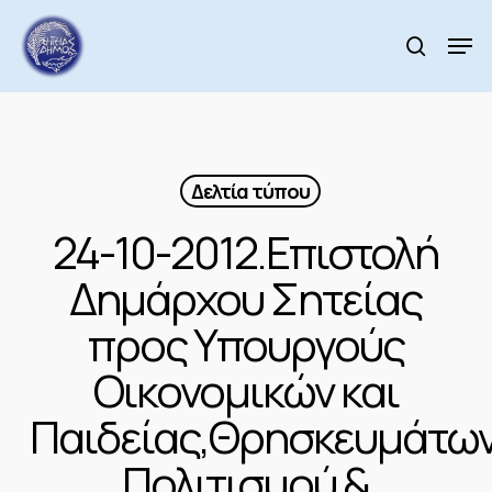
Skip
to
Men
search
main
Close
content
Menu
Δελτία τύπου
24-10-2012.Επιστολή
Δημάρχου Σητείας
προς Υπουργούς
Οικονομικών και
Παιδείας,Θρησκευμάτων
Πολιτισμού &