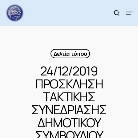
Skip
to
Men
search
main
Close
content
Menu
Δελτία τύπου
24/12/2019
ΠΡΟΣΚΛΗΣΗ
ΤΑΚΤΙΚΗΣ
ΣΥΝΕΔΡΙΑΣΗΣ
ΔΗΜΟΤΙΚΟΥ
ΣΥΜΒΟΥΛΙΟΥ