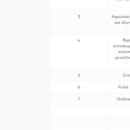
3
Ακρυλικό
για εξω
4
Βερ
αντισκω
καλυπ
μεταλλι
5
Στε
6
Ρολά 
7
Πινέλα