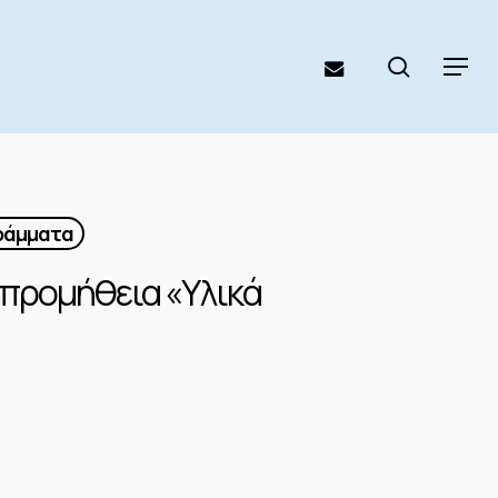
search
email
Menu
γράμματα
 προμήθεια «Υλικά