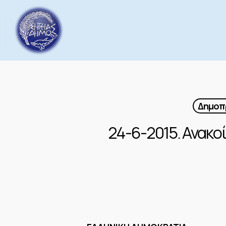
Skip
to
main
content
Δημοπρ
24-6-2015. Ανακο