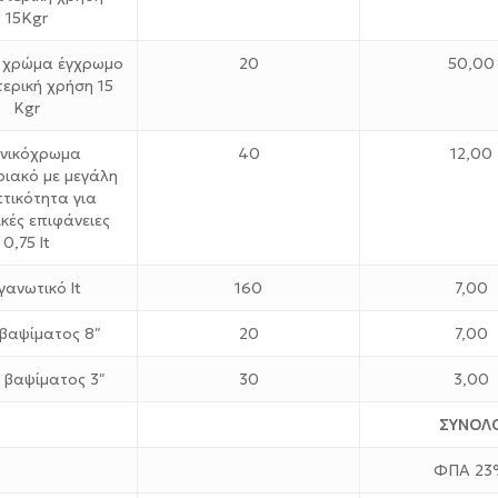
15Kgr
 χρώμα έγχρωμο
20
50,00
τερική χρήση 15
Kgr
νικόχρωμα
40
12,00
ριακό με μεγάλη
τικότητα για
κές επιφάνειες
0,75 lt
γανωτικό lt
160
7,00
βαψίματος 8″
20
7,00
 βαψίματος 3″
30
3,00
ΣΥΝΟΛ
ΦΠΑ 23