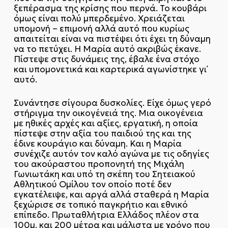
ξεπέρασμα της κρίσης που περνά. Το κουβάρι
όμως είναι πολύ μπερδεμένο. Χρειάζεται
υπομονή – επιμονή αλλά αυτό που κυρίως
απαιτείται είναι να πιστέψει ότι έχει τη δύναμη
να το πετύχει. Η Μαρία αυτό ακριβώς έκανε.
Πίστεψε στις δυνάμεις της, έβαλε ένα στόχο
και υπομονετικά και καρτερικά αγωνίστηκε γι΄
αυτό.
Συνάντησε σίγουρα δυσκολίες. Είχε όμως γερό
στήριγμα την οικογένειά της. Μια οικογένεια
με ηθικές αρχές και αξίες, εργατική, η οποία
πίστεψε στην αξία του παιδιού της και της
έδινε κουράγιο και δύναμη. Και η Μαρία
συνέχιζε αυτόν τον καλό αγώνα με τις οδηγίες
του ακούραστου προπονητή της Μιχάλη
Γωνιωτάκη και υπό τη σκέπη του Σητειακού
Αθλητικού Ομίλου τον οποίο ποτέ δεν
εγκατέλειψε, και αργά αλλά σταθερά η Μαρία
ξεχώρισε σε τοπικό παγκρήτιο και εθνικό
επίπεδο. Πρωταθλήτρια Ελλάδος πλέον στα
100μ. και 200 μέτρα και μάλιστα με χρόνο που