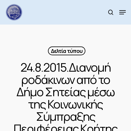
Skip
to
Men
search
main
content
Δελτία τύπου
24.8.2015.Διανομή
ροδάκινων από το
Δήμο Σητείας μέσω
της Κοινωνικής
Σύμπραξης
Περιφέρειας Κρήτης