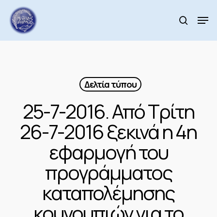
Skip
to
Men
search
main
Close
content
Menu
Δελτία τύπου
25-7-2016. Από Τρίτη
26-7-2016 ξεκινά η 4η
εφαρμογή του
προγράμματος
καταπολέμησης
κουνουπιών για το