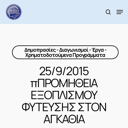
Skip
to
Men
search
main
Close
content
Menu
Δημοπρασίες - Διαγωνισμοί - Έργα -
Χρηματοδοτούμενα Προγράμματα
25/9/2015
πΠΡΟΜΗΘΕΙΑ
ΕΞΟΠΛΙΣΜΟΥ
ΦΥΤΕΥΣΗΣ ΣΤΟΝ
ΑΓΚΑΘΙΑ