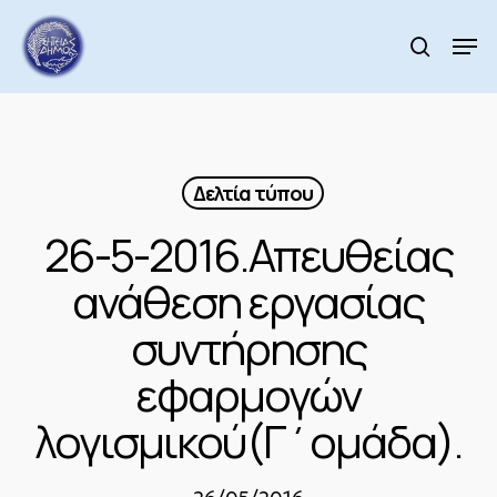
Skip
to
Men
search
main
Close
content
Menu
Δελτία τύπου
26-5-2016.Απευθείας
ανάθεση εργασίας
συντήρησης
εφαρμογών
λογισμικού(Γ΄ομάδα).